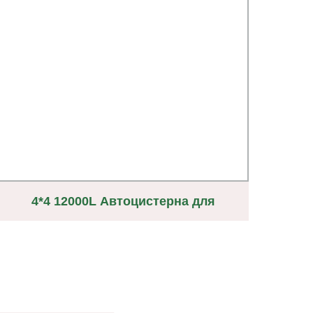
4*4 12000L Автоцистерна для
Р
продажи Заправка автоцистерн для
хранения автоцистерн