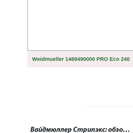
oxa
Weidmueller 1469490000 PRO Eco 240
Вт 24 в 10 а блок питания в режиме
переключения, 24 В.
Инструмент для взвешивания: выбор, качество, надежность
Вайдмюллер Стрипэкс: обзор, особенности и преимущества