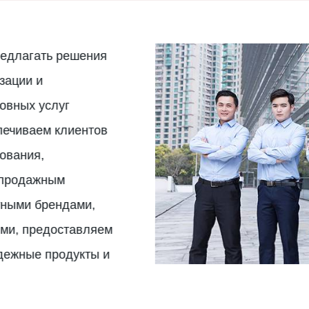
предлагать решения
зации и
овных услуг
печиваем клиентов
ования,
епродажным
тными брендами,
гими, предоставляем
дежные продукты и