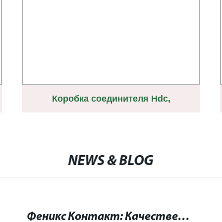
Коробка соединителя Hdc,
высокоструктурный капот, замена
Weidmuller, Harting и Phoenix
NEWS & BLOG
Феникс Контакт: Качественные электронные соединители и решения для промышленности