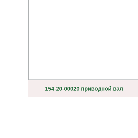
ы
154-20-00020 приводной вал
яемых
ами